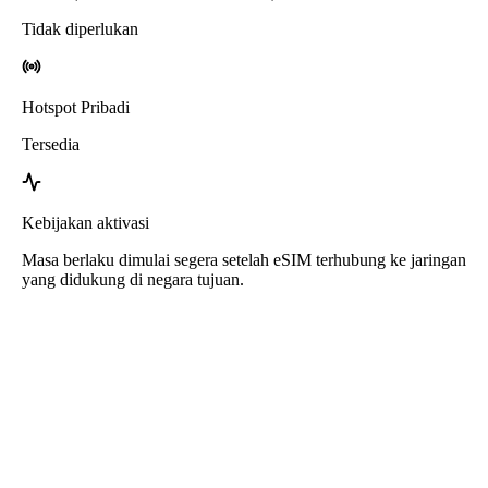
Tidak diperlukan
Hotspot Pribadi
Tersedia
Kebijakan aktivasi
Masa berlaku dimulai segera setelah eSIM terhubung ke jaringan
yang didukung di negara tujuan.
eSIM Belgia dari Roafly
Pengiriman instan - Siap digunakan - Prabayar - Tanpa
kontrak
eSIM ini hanya untuk penggunaan data. Tidak termasuk nomor