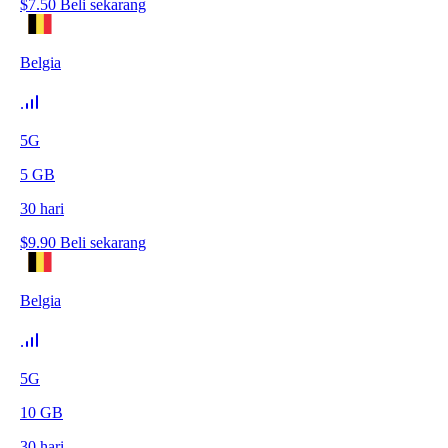
$
7.50
Beli sekarang
Belgia
5G
5
GB
30
hari
$
9.90
Beli sekarang
Belgia
5G
10
GB
30
hari