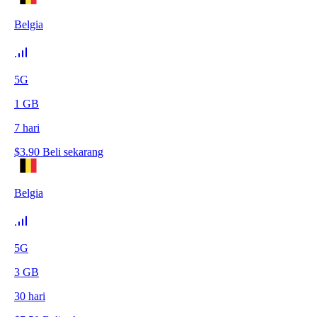
Belgia
5G
1
GB
7
hari
$
3.90
Beli sekarang
Belgia
5G
3
GB
30
hari