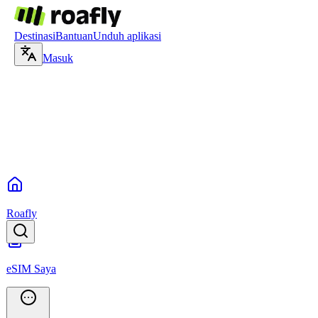
Destinasi
Bantuan
Unduh aplikasi
Masuk
Roafly
eSIM Saya