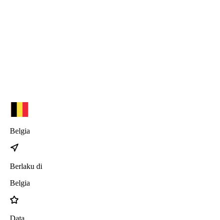
Watch series 6
Watch SE
iPhone 17
iPhone 17 Pro Max
iPhone 17 Pro
iPhone 17 Air
Belgia
Berlaku di
Belgia
Data