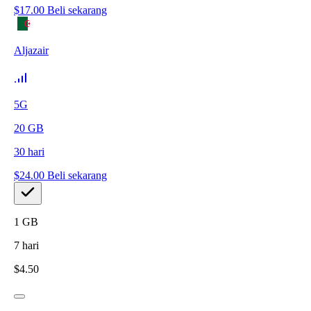
$
17.00
Beli sekarang
Aljazair
5G
20
GB
30
hari
$
24.00
Beli sekarang
1
GB
7
hari
$
4.50