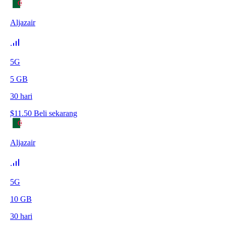
Aljazair
5G
5
GB
30
hari
$
11.50
Beli sekarang
Aljazair
5G
10
GB
30
hari