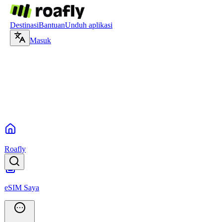
Destinasi
Bantuan
Unduh aplikasi
Masuk
Roafly
eSIM Saya