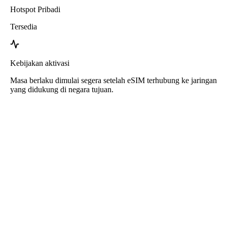
Hotspot Pribadi
Tersedia
Kebijakan aktivasi
Masa berlaku dimulai segera setelah eSIM terhubung ke jaringan
yang didukung di negara tujuan.
eSIM Aljazair dari Roafly
Pengiriman instan - Siap digunakan - Prabayar - Tanpa
kontrak
eSIM ini hanya untuk penggunaan data. Tidak termasuk nomor
telepon.
Cukup pindai kode QR untuk mengunduh dan menggunakan eSIM.
Tidak diperlukan aktivasi atau registrasi tambahan.