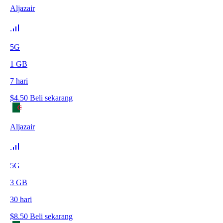
Aljazair
5G
1
GB
7
hari
$
4.50
Beli sekarang
Aljazair
5G
3
GB
30
hari
$
8.50
Beli sekarang