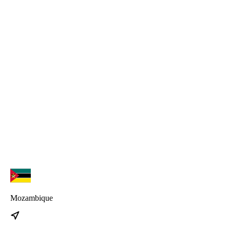
iPad Pro (2018+)
iPad Air
iPad
Watch series 3
Watch series 4
Watch series 5
Watch series 6
Watch SE
iPhone 17
iPhone 17 Pro Max
iPhone 17 Pro
iPhone 17 Air
Mozambique