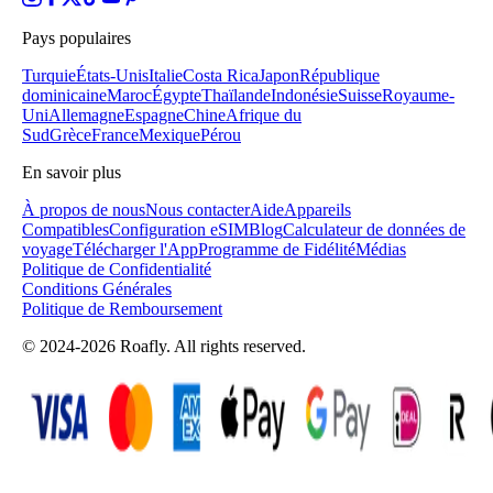
Pays populaires
Turquie
États-Unis
Italie
Costa Rica
Japon
République
dominicaine
Maroc
Égypte
Thaïlande
Indonésie
Suisse
Royaume-
Uni
Allemagne
Espagne
Chine
Afrique du
Sud
Grèce
France
Mexique
Pérou
En savoir plus
À propos de nous
Nous contacter
Aide
Appareils
Compatibles
Configuration eSIM
Blog
Calculateur de données de
voyage
Télécharger l'App
Programme de Fidélité
Médias
Politique de Confidentialité
Conditions Générales
Politique de Remboursement
© 2024-2026 Roafly. All rights reserved.