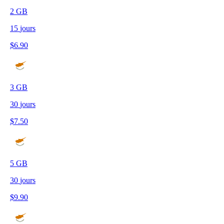
2
GB
15
jours
$
6.90
3
GB
30
jours
$
7.50
5
GB
30
jours
$
9.90