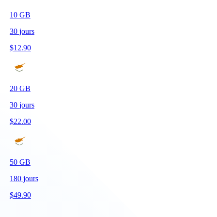
10
GB
30
jours
$
12.90
20
GB
30
jours
$
22.00
50
GB
180
jours
$
49.90