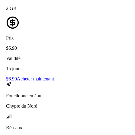
2
GB
Prix
$
6.90
Validité
15
jours
$
6.90
Acheter maintenant
Fonctionne en / au
Chypre du Nord
Réseaux