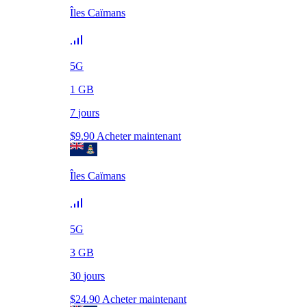
Îles Caïmans
5G
1
GB
7
jours
$
9.90
Acheter maintenant
Îles Caïmans
5G
3
GB
30
jours
$
24.90
Acheter maintenant