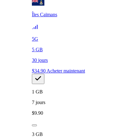
Îles Caïmans
5G
5
GB
30
jours
$
34.90
Acheter maintenant
1
GB
7
jours
$
9.90
3
GB