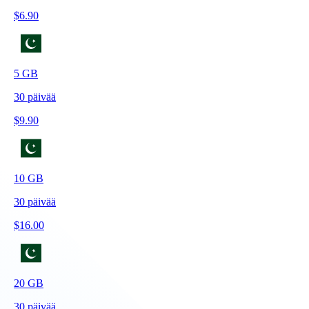
$
6.90
5
GB
30
päivää
$
9.90
10
GB
30
päivää
$
16.00
20
GB
30
päivää