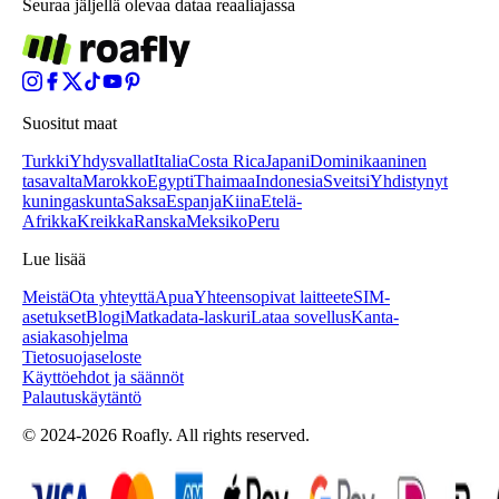
Seuraa jäljellä olevaa dataa reaaliajassa
Suositut maat
Turkki
Yhdysvallat
Italia
Costa Rica
Japani
Dominikaaninen
tasavalta
Marokko
Egypti
Thaimaa
Indonesia
Sveitsi
Yhdistynyt
kuningaskunta
Saksa
Espanja
Kiina
Etelä-
Afrikka
Kreikka
Ranska
Meksiko
Peru
Lue lisää
Meistä
Ota yhteyttä
Apua
Yhteensopivat laitteet
eSIM-
asetukset
Blogi
Matkadata-laskuri
Lataa sovellus
Kanta-
asiakasohjelma
Tietosuojaseloste
Käyttöehdot ja säännöt
Palautuskäytäntö
© 2024-2026 Roafly. All rights reserved.