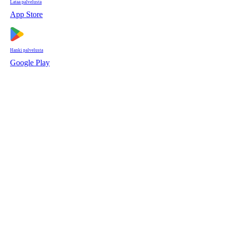
Lataa palvelusta
App Store
Hanki palvelusta
Google Play