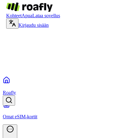
Kohteet
Apua
Lataa sovellus
Kirjaudu sisään
Roafly
Omat eSIM-kortit