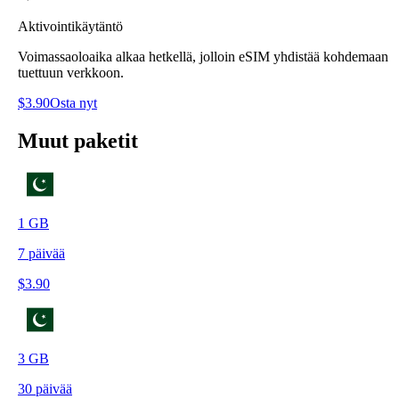
Aktivointikäytäntö
Voimassaoloaika alkaa hetkellä, jolloin eSIM yhdistää kohdemaan
tuettuun verkkoon.
$
3.90
Osta nyt
Muut paketit
1
GB
7
päivää
$
3.90
3
GB
30
päivää