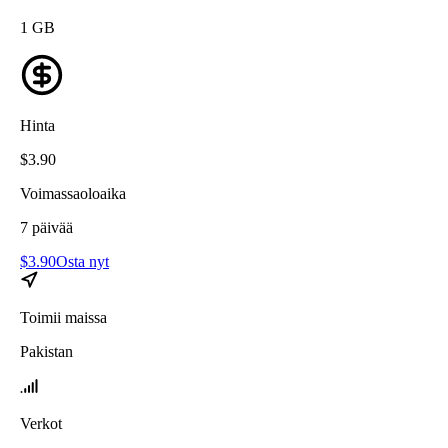
1
GB
Hinta
$
3.90
Voimassaoloaika
7
päivää
$
3.90
Osta nyt
Toimii maissa
Pakistan
Verkot