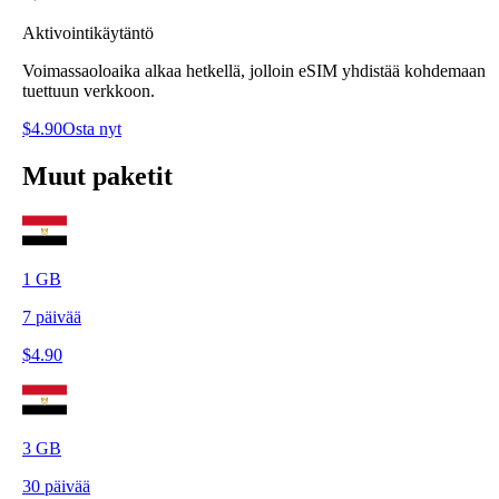
Aktivointikäytäntö
Voimassaoloaika alkaa hetkellä, jolloin eSIM yhdistää kohdemaan
tuettuun verkkoon.
$
4.90
Osta nyt
Muut paketit
1
GB
7
päivää
$
4.90
3
GB
30
päivää