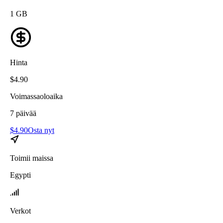
1
GB
Hinta
$
4.90
Voimassaoloaika
7
päivää
$
4.90
Osta nyt
Toimii maissa
Egypti
Verkot