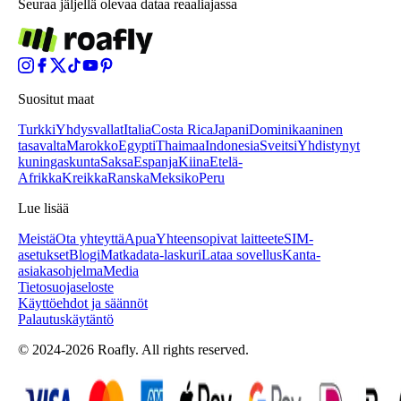
Seuraa jäljellä olevaa dataa reaaliajassa
Suositut maat
Turkki
Yhdysvallat
Italia
Costa Rica
Japani
Dominikaaninen
tasavalta
Marokko
Egypti
Thaimaa
Indonesia
Sveitsi
Yhdistynyt
kuningaskunta
Saksa
Espanja
Kiina
Etelä-
Afrikka
Kreikka
Ranska
Meksiko
Peru
Lue lisää
Meistä
Ota yhteyttä
Apua
Yhteensopivat laitteet
eSIM-
asetukset
Blogi
Matkadata-laskuri
Lataa sovellus
Kanta-
asiakasohjelma
Media
Tietosuojaseloste
Käyttöehdot ja säännöt
Palautuskäytäntö
© 2024-2026 Roafly. All rights reserved.