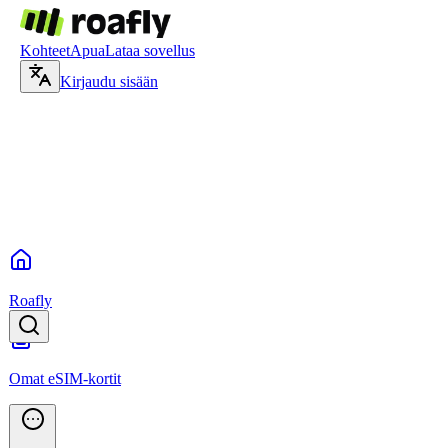
Kohteet
Apua
Lataa sovellus
Kirjaudu sisään
Roafly
Omat eSIM-kortit