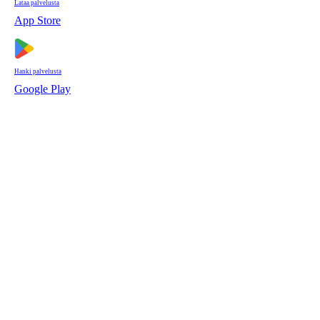
Lataa palvelusta
App Store
Hanki palvelusta
Google Play