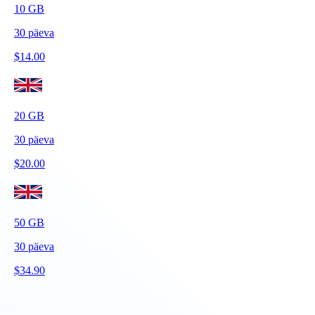
10
GB
30
päeva
$
14.00
20
GB
30
päeva
$
20.00
50
GB
30
päeva
$
34.90