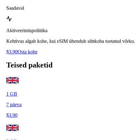
Saadaval
Aktiveerimispoliitika
Kehtivus algab kohe, kui eSIM ühendub sihtkoha toetatud võrku.
$
3.90
Osta kohe
Teised paketid
1
GB
7
päeva
$
3.90