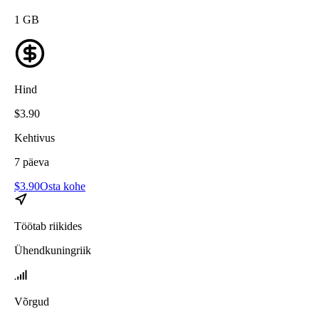
1
GB
Hind
$
3.90
Kehtivus
7
päeva
$
3.90
Osta kohe
Töötab riikides
Ühendkuningriik
Võrgud