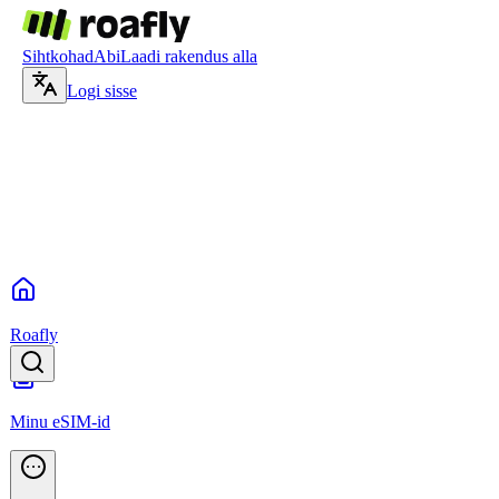
Sihtkohad
Abi
Laadi rakendus alla
Logi sisse
Roafly
Minu eSIM-id