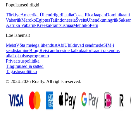
Populaarsed riigid
Türkiye
Ameerika Ühendriigid
Itaalia
Costa Rica
Jaapan
Dominikaani
Vabariik
Maroko
Egiptus
Tai
Indoneesia
Šveits
Ühendkuningriik
Saksa
Aafrika Vabariik
Kreeka
Prantsusmaa
Mehhiko
Peru
Loe lähemalt
Meist
Võta meiega ühendust
Abi
Ühilduvad seadmed
eSIM-i
seadistamine
Blogi
Reisi andmeside kalkulaator
Laadi rakendus
alla
Lojaalsusprogramm
Privaatsuspoliitika
Tingimused ja satted
Tagastuspoliitika
© 2024-2026 Roafly. All rights reserved.