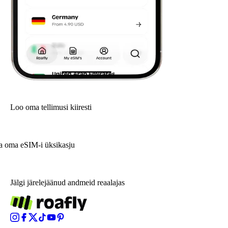
Loo oma tellimusi kiiresti
a oma eSIM-i üksikasju
Jälgi järelejäänud andmeid reaalajas