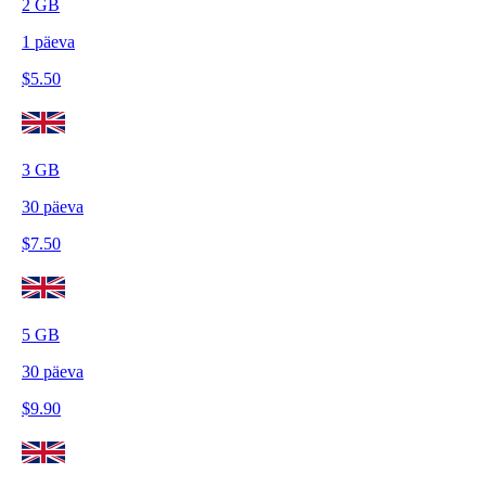
2
GB
1
päeva
$
5.50
3
GB
30
päeva
$
7.50
5
GB
30
päeva
$
9.90