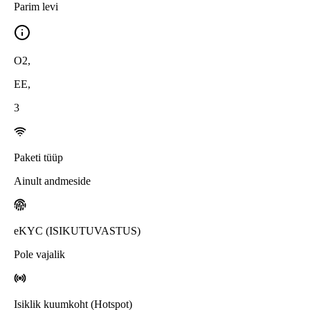
Parim levi
O2
,
EE
,
3
Paketi tüüp
Ainult andmeside
eKYC (ISIKUTUVASTUS)
Pole vajalik
Isiklik kuumkoht (Hotspot)