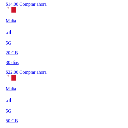
$
14.00
Comprar ahora
Malta
5G
20
GB
30
días
$
22.00
Comprar ahora
Malta
5G
50
GB