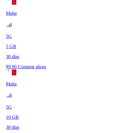
Malta
5G
5
GB
30
días
$
9.90
Comprar ahora
Malta
5G
10
GB
30
días