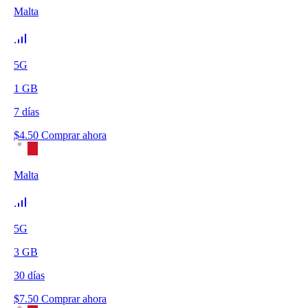
Malta
5G
1
GB
7
días
$
4.50
Comprar ahora
Malta
5G
3
GB
30
días
$
7.50
Comprar ahora