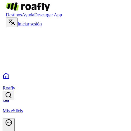
Destinos
Ayuda
Descargar App
Iniciar sesión
Roafly
Mis eSIMs