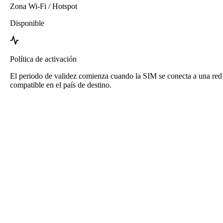
Zona Wi-Fi / Hotspot
Disponible
Política de activación
El periodo de validez comienza cuando la SIM se conecta a una red
compatible en el país de destino.
eSIM Malta de Roafly
Entrega inmediata - Listo para conectar - Prepago - Sin
contrato
Esta eSIM es solo para uso de datos. No incluye un número de
teléfono.
Simplemente escanea el código QR para descargar y usar la eSIM.
No se requiere activación o registro adicional.