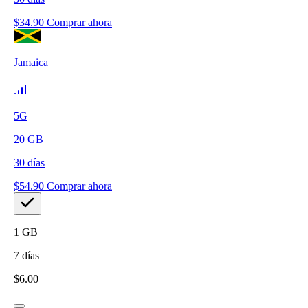
$
34.90
Comprar ahora
Jamaica
5G
20
GB
30
días
$
54.90
Comprar ahora
1
GB
7
días
$
6.00