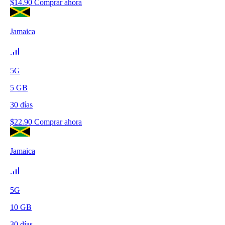
$
14.90
Comprar ahora
Jamaica
5G
5
GB
30
días
$
22.90
Comprar ahora
Jamaica
5G
10
GB
30
días