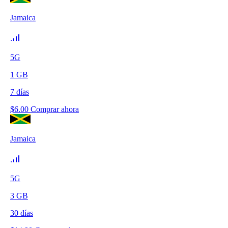
Jamaica
5G
1
GB
7
días
$
6.00
Comprar ahora
Jamaica
5G
3
GB
30
días