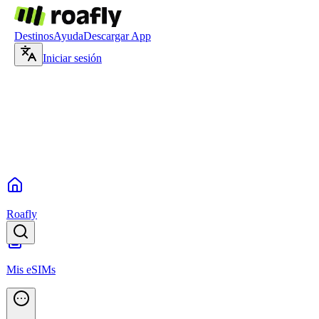
Destinos
Ayuda
Descargar App
Iniciar sesión
Roafly
Mis eSIMs