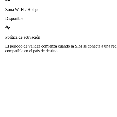
Zona Wi-Fi / Hotspot
Disponible
Política de activación
El periodo de validez comienza cuando la SIM se conecta a una red
compatible en el país de destino.
eSIM Jamaica de Roafly
Entrega inmediata - Listo para conectar - Prepago - Sin
contrato
Esta eSIM es solo para uso de datos. No incluye un número de
teléfono.
Simplemente escanea el código QR para descargar y usar la eSIM.
No se requiere activación o registro adicional.