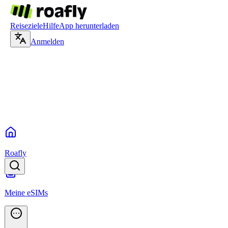
Reiseziele
Hilfe
App herunterladen
Anmelden
Roafly
Meine eSIMs