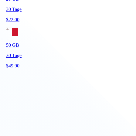
30
Tage
$
22.00
50
GB
30
Tage
$
49.90