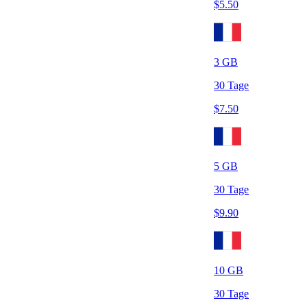
$
5.50
3
GB
30
Tage
$
7.50
5
GB
30
Tage
$
9.90
10
GB
30
Tage