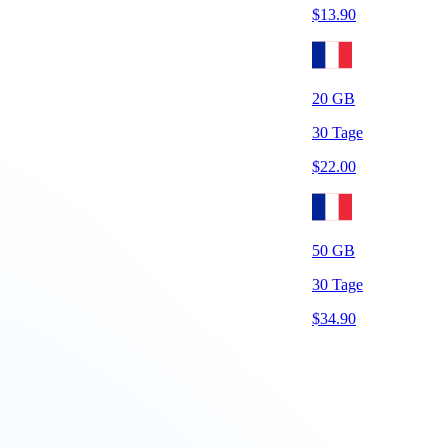
$
13.90
20
GB
30
Tage
$
22.00
50
GB
30
Tage
$
34.90