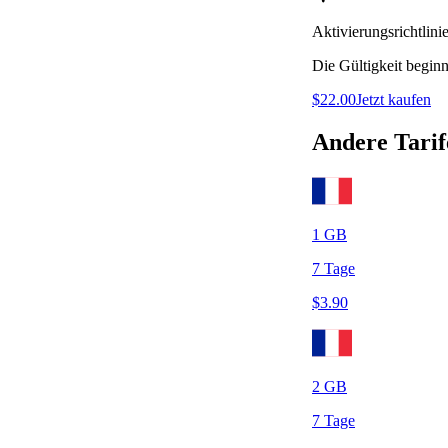
Aktivierungsrichtlini
Die Gültigkeit beginn
$
22.00
Jetzt kaufen
Andere Tarif
1
GB
7
Tage
$
3.90
2
GB
7
Tage