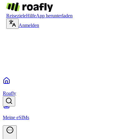
Reiseziele
Hilfe
App herunterladen
Anmelden
Roafly
Meine eSIMs