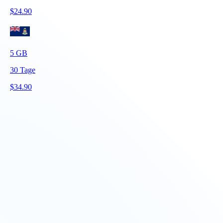
$
24.90
5
GB
30
Tage
$
34.90