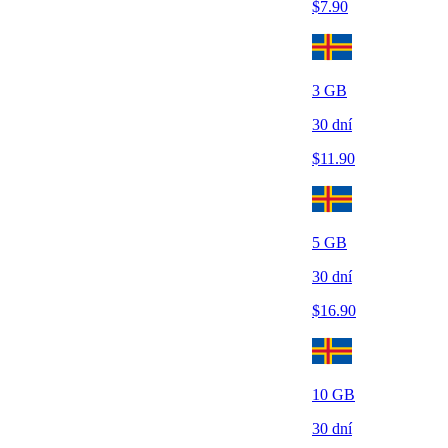
$
7.90
3
GB
30
dní
$
11.90
5
GB
30
dní
$
16.90
10
GB
30
dní