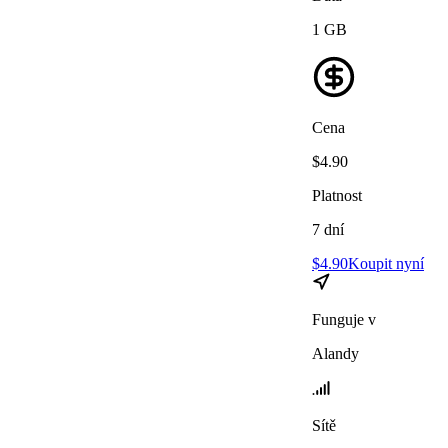
1
GB
Cena
$
4.90
Platnost
7
dní
$
4.90
Koupit nyní
Funguje v
Alandy
Sítě