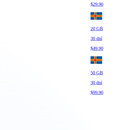
$
29.90
20
GB
30
dní
$
49.90
50
GB
30
dní
$
99.90