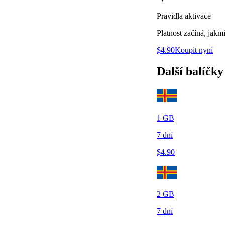
Pravidla aktivace
Platnost začíná, jakm
$
4.90
Koupit nyní
Další balíčky
1
GB
7
dní
$
4.90
2
GB
7
dní