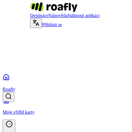
Destinace
Nápověda
Stáhnout aplikaci
Přihlásit se
Roafly
Moje eSIM karty