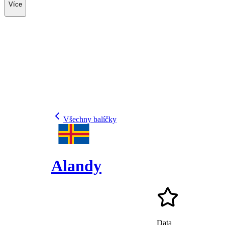
Více
Všechny balíčky
Alandy
Data