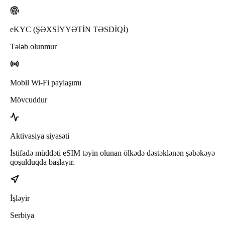
eKYC (ŞƏXSİYYƏTİN TƏSDİQİ)
Tələb olunmur
Mobil Wi-Fi paylaşımı
Mövcuddur
Aktivasiya siyasəti
İstifadə müddəti eSIM təyin olunan ölkədə dəstəklənən şəbəkəyə
qoşulduqda başlayır.
İşləyir
Serbiya