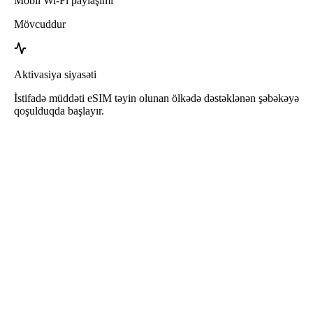
Mobil Wi-Fi paylaşımı
Mövcuddur
Aktivasiya siyasəti
İstifadə müddəti eSIM təyin olunan ölkədə dəstəklənən şəbəkəyə
qoşulduqda başlayır.
Roafly Serbiya eSIM
Dərhal Çatdırılma - İstifadəyə Hazır - Öncədən Ödənişli -
Müqavilə Yoxdur
Bu eSIM yalnız internet istifadəsi üçündür və telefon nömrəsi daxil
deyil.
Sadəcə QR kodu skan edin və eSIM-i yükləyərək istifadə etməyə
başlayın. Əlavə aktivasiya və ya qeydiyyat tələb olunmur.
eSIM-in etibarlılıq müddəti onu cihazınıza yüklədiyiniz və şəbəkəyə