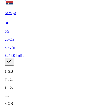
Serbiya
5G
20
GB
30
gün
$
24.90
İndi al
1
GB
7
gün
$
4.50
3
GB