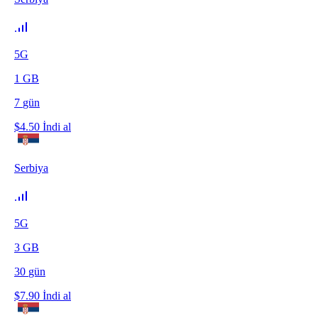
5G
1
GB
7
gün
$
4.50
İndi al
Serbiya
5G
3
GB
30
gün
$
7.90
İndi al