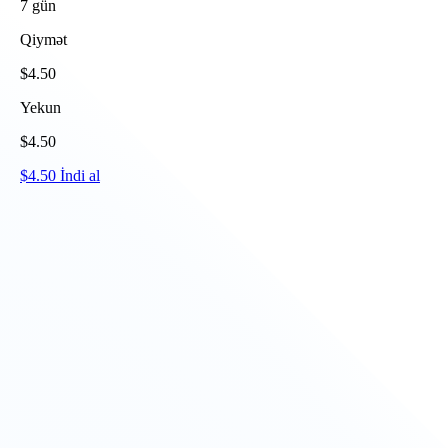
7
gün
Qiymət
$
4.50
Yekun
$
4.50
$
4.50
İndi al