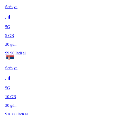
Serbiya
5G
5
GB
30
gün
$
9.90
İndi al
Serbiya
5G
10
GB
30
gün
$
16.00
İndi al