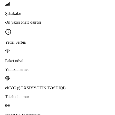
Şəbəkələr
Ən yaxşı əhatə dairəsi
Yettel Serbia
Paket növü
Yalnız internet
eKYC (ŞƏXSİYYƏTİN TƏSDİQİ)
Tələb olunmur