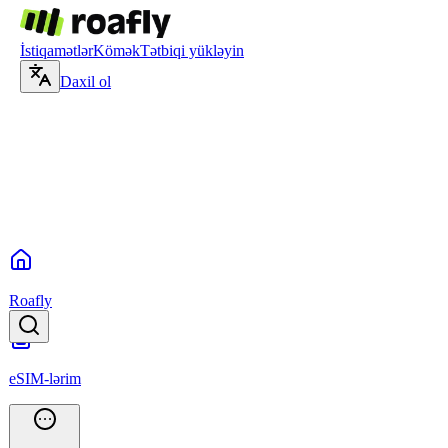
İstiqamətlər
Kömək
Tətbiqi yükləyin
Daxil ol
Roafly
eSIM-lərim