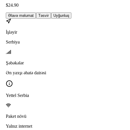
$
24.90
Əlavə məlumat
Təsvir
Uyğunluq
İşləyir
Serbiya
Şəbəkələr
Ən yaxşı əhatə dairəsi
Yettel Serbia
Paket növü
Yalnız internet