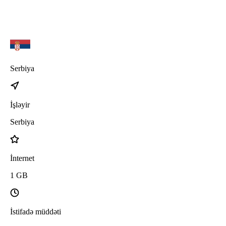
Serbiya
İşləyir
Serbiya
İnternet
1
GB
İstifadə müddəti