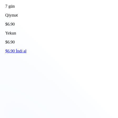
7
gün
Qiymət
$
6.90
Yekun
$
6.90
$
6.90
İndi al