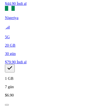
$
44.90
İndi al
Nigeriya
5G
20
GB
30
gün
$
79.90
İndi al
1
GB
7
gün
$
6.90