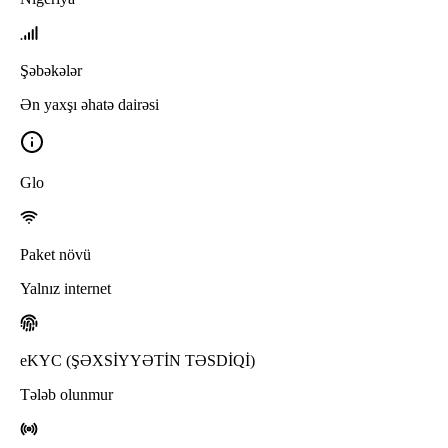
Şəbəkələr
Ən yaxşı əhatə dairəsi
Glo
Paket növü
Yalnız internet
eKYC (ŞƏXSİYYƏTİN TƏSDİQİ)
Tələb olunmur