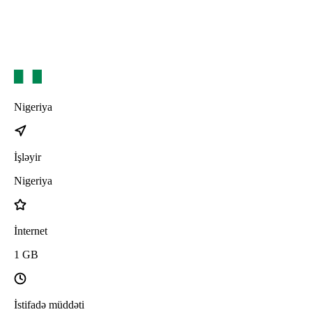
Nigeriya
İşləyir
Nigeriya
İnternet
1
GB
İstifadə müddəti