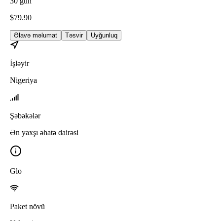
30
gün
$
79.90
Əlavə məlumat
Təsvir
Uyğunluq
İşləyir
Nigeriya
Şəbəkələr
Ən yaxşı əhatə dairəsi
Glo
Paket növü