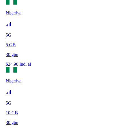
Nigeriya
5G
5
GB
30
gün
$
24.90
İndi al
Nigeriya
5G
10
GB
30
gün