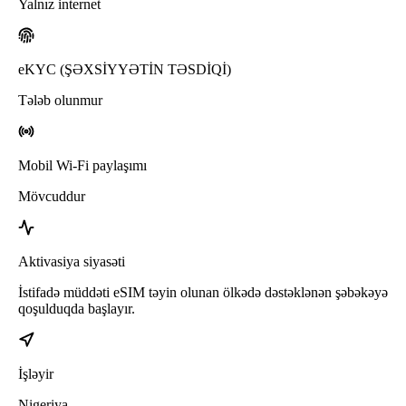
Yalnız internet
eKYC (ŞƏXSİYYƏTİN TƏSDİQİ)
Tələb olunmur
Mobil Wi-Fi paylaşımı
Mövcuddur
Aktivasiya siyasəti
İstifadə müddəti eSIM təyin olunan ölkədə dəstəklənən şəbəkəyə
qoşulduqda başlayır.
İşləyir
Nigeriya