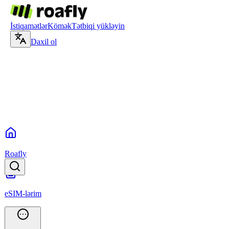
İstiqamətlər
Kömək
Tətbiqi yükləyin
Daxil ol
Roafly
eSIM-lərim