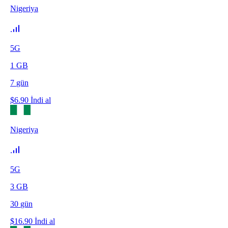
Nigeriya
5G
1
GB
7
gün
$
6.90
İndi al
Nigeriya
5G
3
GB
30
gün
$
16.90
İndi al