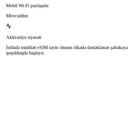
Mobil Wi-Fi paylaşımı
Mövcuddur
Aktivasiya siyasəti
İstifadə müddəti eSIM təyin olunan ölkədə dəstəklənən şəbəkəyə
qoşulduqda başlayır.
Roafly Nigeriya eSIM
Dərhal Çatdırılma - İstifadəyə Hazır - Öncədən Ödənişli -
Müqavilə Yoxdur
Bu eSIM yalnız internet istifadəsi üçündür və telefon nömrəsi daxil
deyil.
Sadəcə QR kodu skan edin və eSIM-i yükləyərək istifadə etməyə
başlayın. Əlavə aktivasiya və ya qeydiyyat tələb olunmur.