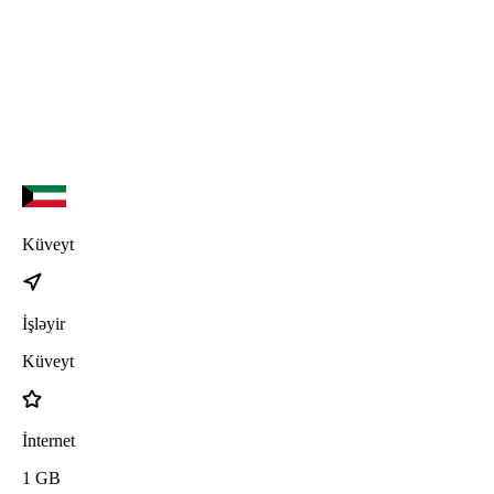
iPhone 17 Pro Max
iPhone 17 Pro
iPhone 17 Air
Küveyt
İşləyir
Küveyt
İnternet
1
GB