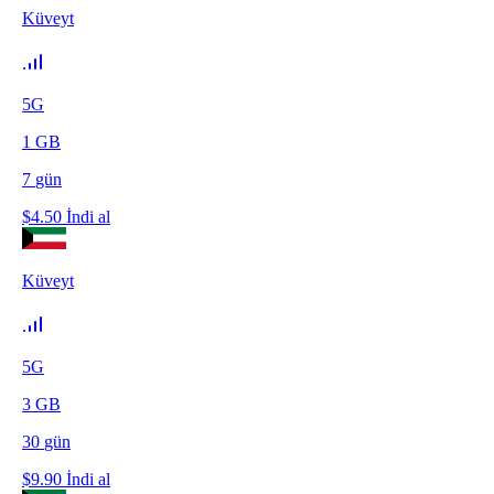
Küveyt
5G
1
GB
7
gün
$
4.50
İndi al
Küveyt
5G
3
GB
30
gün
$
9.90
İndi al