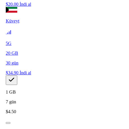
$
20.00
İndi al
Küveyt
5G
20
GB
30
gün
$
34.90
İndi al
1
GB
7
gün
$
4.50