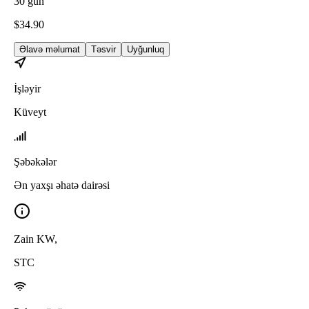
30
gün
$
34.90
Əlavə məlumat
Təsvir
Uyğunluq
İşləyir
Küveyt
Şəbəkələr
Ən yaxşı əhatə dairəsi
Zain KW
,
STC