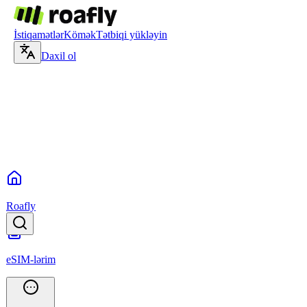
İstiqamətlər
Kömək
Tətbiqi yükləyin
Daxil ol
Roafly
eSIM-lərim