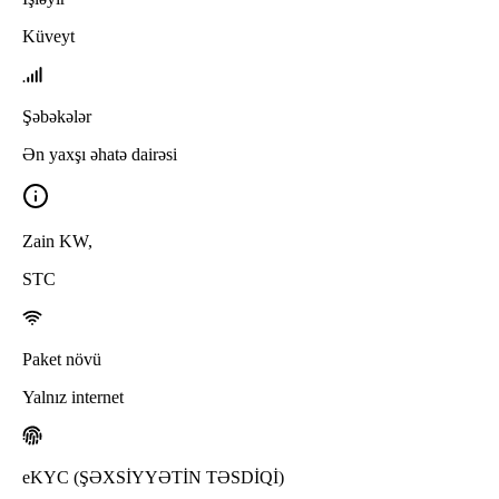
Küveyt
Şəbəkələr
Ən yaxşı əhatə dairəsi
Zain KW
,
STC
Paket növü
Yalnız internet
eKYC (ŞƏXSİYYƏTİN TƏSDİQİ)