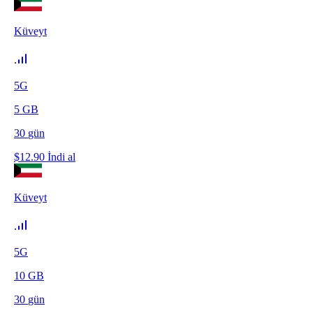
Küveyt
5G
5
GB
30
gün
$
12.90
İndi al
Küveyt
5G
10
GB
30
gün