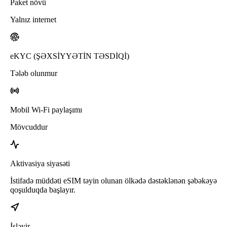
Paket növü
Yalnız internet
eKYC (ŞƏXSİYYƏTİN TƏSDİQİ)
Tələb olunmur
Mobil Wi-Fi paylaşımı
Mövcuddur
Aktivasiya siyasəti
İstifadə müddəti eSIM təyin olunan ölkədə dəstəklənən şəbəkəyə
qoşulduqda başlayır.
İşləyir