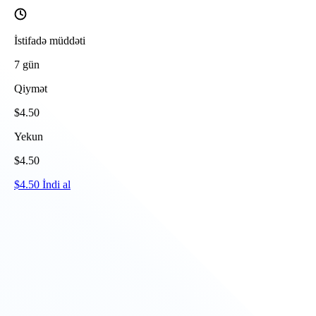
İstifadə müddəti
7
gün
Qiymət
$
4.50
Yekun
$
4.50
$
4.50
İndi al