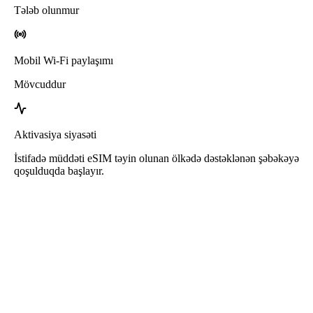
Tələb olunmur
Mobil Wi-Fi paylaşımı
Mövcuddur
Aktivasiya siyasəti
İstifadə müddəti eSIM təyin olunan ölkədə dəstəklənən şəbəkəyə
qoşulduqda başlayır.
Roafly Küveyt eSIM
Dərhal Çatdırılma - İstifadəyə Hazır - Öncədən Ödənişli -
Müqavilə Yoxdur
Bu eSIM yalnız internet istifadəsi üçündür və telefon nömrəsi daxil
deyil.