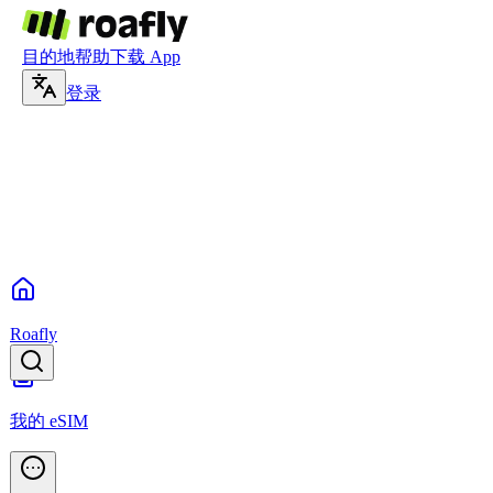
目的地
帮助
下载 App
登录
Roafly
我的 eSIM