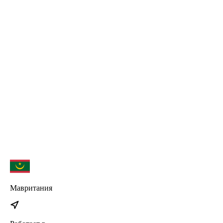
iPad Air
iPad
Watch series 3
Watch series 4
Watch series 5
Watch series 6
Watch SE
iPhone 17
iPhone 17 Pro Max
iPhone 17 Pro
iPhone 17 Air
Мавритания