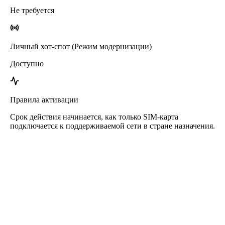
Не требуется
Личный хот-спот (Режим модернизации)
Доступно
Правила активации
Срок действия начинается, как только SIM-карта
подключается к поддерживаемой сети в стране назначения.
eSIM Малави от Roafly
Мгновенная доставка – Готов к использованию – Предоплата
– Без контракта
Эта eSIM предназначена только для передачи данных. Она не