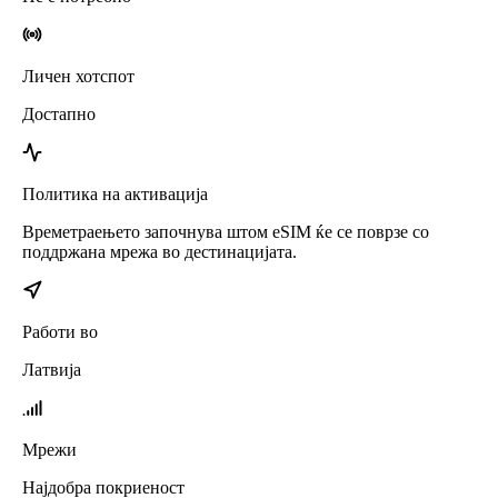
Личен хотспот
Достапно
Политика на активација
Времетраењето започнува штом eSIM ќе се поврзе со
поддржана мрежа во дестинацијата.
Работи во
Латвија
Мрежи
Најдобра покриеност