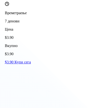
Времетраење
7
денови
Цена
$
3.90
Вкупно
$
3.90
$
3.90
Купи сега