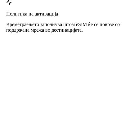
Политика на активација
Времетраењето започнува штом eSIM ќе се поврзе со
поддржана мрежа во дестинацијата.
Roafly eSIM за Латвија
Инстантна испорака - Подготвено за користење - Претплатен -
Без договор
Овој eSIM е наменет само за употреба со податоци и не
вклучува телефонски број.
Едноставно скенирајте го QR-кодот за да го преземете и
активирате eSIM. Не е потребна дополнителна регистрација
или активација.
Валидноста започнува кога ќе го преземете eSIM-от на вашиот
уред и ќе се поврзете на мрежата.
Еднократен претплатен пакет. Без автоматско обновување, без