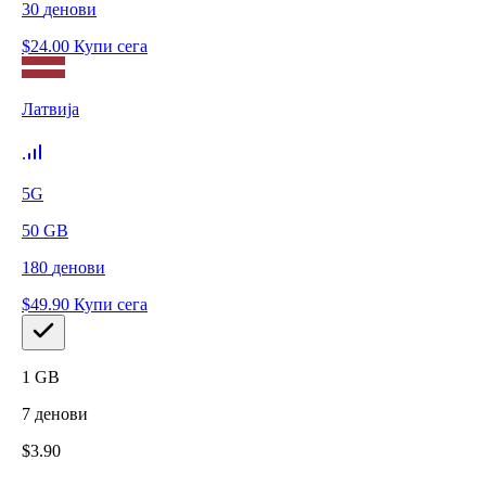
30
денови
$
24.00
Купи сега
Латвија
5G
50
GB
180
денови
$
49.90
Купи сега
1
GB
7
денови
$
3.90