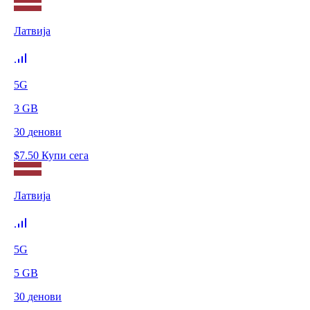
Латвија
5G
3
GB
30
денови
$
7.50
Купи сега
Латвија
5G
5
GB
30
денови