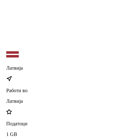
iPhone 17 Pro Max
iPhone 17 Pro
iPhone 17 Air
Латвија
Работи во
Латвија
Податоци
1
GB