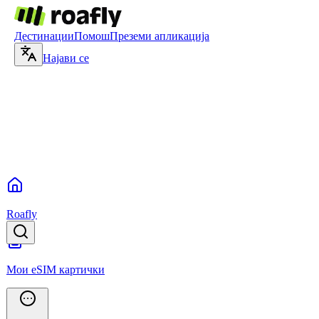
Дестинации
Помош
Преземи апликација
Најави се
Roafly
Мои eSIM картички