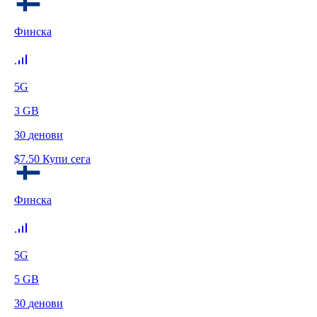
Финска
5G
3
GB
30
денови
$
7.50
Купи сега
Финска
5G
5
GB
30
денови