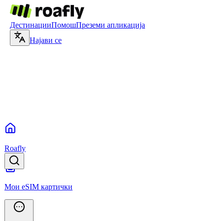
Дестинации
Помош
Преземи апликација
Најави се
Roafly
Мои eSIM картички