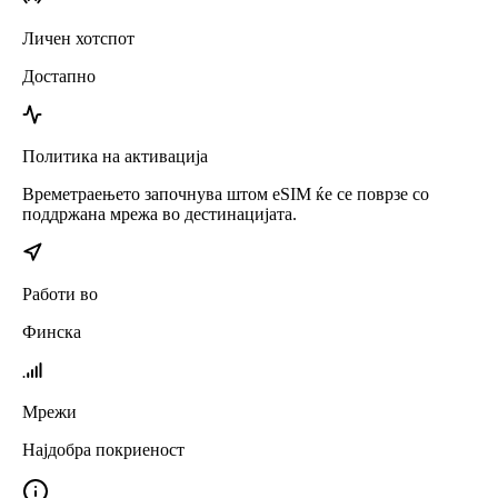
Личен хотспот
Достапно
Политика на активација
Времетраењето започнува штом eSIM ќе се поврзе со
поддржана мрежа во дестинацијата.
Работи во
Финска
Мрежи
Најдобра покриеност