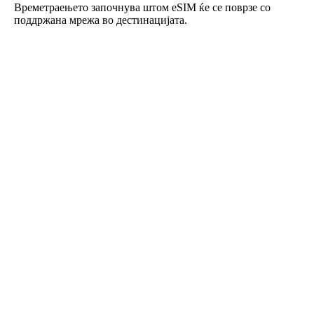
Времетраењето започнува штом eSIM ќе се поврзе со
поддржана мрежа во дестинацијата.
Roafly eSIM за Финска
Инстантна испорака - Подготвено за користење - Претплатен -
Без договор
Овој eSIM е наменет само за употреба со податоци и не
вклучува телефонски број.
Едноставно скенирајте го QR-кодот за да го преземете и
активирате eSIM. Не е потребна дополнителна регистрација
или активација.
Валидноста започнува кога ќе го преземете eSIM-от на вашиот
уред и ќе се поврзете на мрежата.
Еднократен претплатен пакет. Без автоматско обновување, без
договор.
Максимална брзина на податоци – Без дневни ограничувања,
без намалување на брзината. Поддржан hotspot.