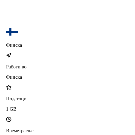
Финска
Работи во
Финска
Податоци
1
GB
Времетраење