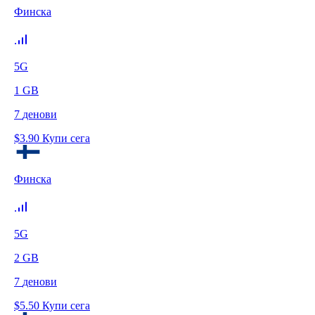
Финска
5G
1
GB
7
денови
$
3.90
Купи сега
Финска
5G
2
GB
7
денови
$
5.50
Купи сега