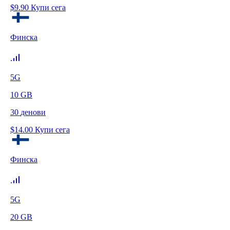
$
9.90
Купи сега
Финска
5G
10
GB
30
денови
$
14.00
Купи сега
Финска
5G
20
GB