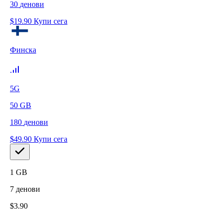
30
денови
$
19.90
Купи сега
Финска
5G
50
GB
180
денови
$
49.90
Купи сега
1
GB
7
денови
$
3.90