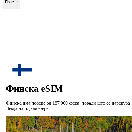
Повеќе
Финска
eSIM
Финска има повеќе од 187.000 езера, поради што се нарекува
'Земја на илјада езера'.