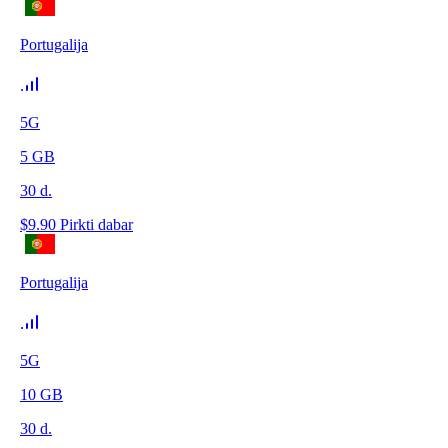
Portugalija
5G
5
GB
30
d.
$
9.90
Pirkti dabar
Portugalija
5G
10
GB
30
d.