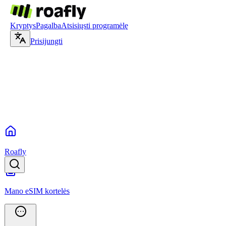
Kryptys
Pagalba
Atsisiųsti programėlę
Prisijungti
Roafly
Mano eSIM kortelės