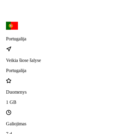
Portugalija
Veikia šiose šalyse
Portugalija
Duomenys
1
GB
Galiojimas
7
d.