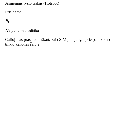
Asmeninis ryšio taškas (Hotspot)
Prieinama
Aktyvavimo politika
Galiojimas prasideda iškart, kai eSIM prisijungia prie palaikomo
tinklo kelionės šalyje.
Roafly eSIM Portugalija
Momentinis pristatymas - Paruošta naudoti - Išankstinio
mokėjimo - Be sutarties
Šis eSIM skirtas tik duomenų naudojimui ir neturi telefono numerio.
Tiesiog nuskaitykite QR kodą, kad atsisiųstumėte ir suaktyvintumėte
eSIM. Papildoma registracija ar aktyvacija nereikalinga.
Galiojimo laikotarpis prasideda, kai atsisiunčiate eSIM į savo
įrenginį ir prisijungiate prie tinklo.