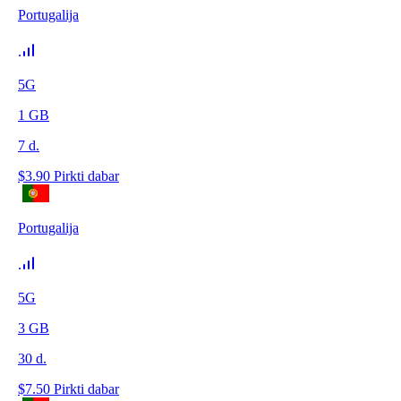
Portugalija
5G
1
GB
7
d.
$
3.90
Pirkti dabar
Portugalija
5G
3
GB
30
d.
$
7.50
Pirkti dabar