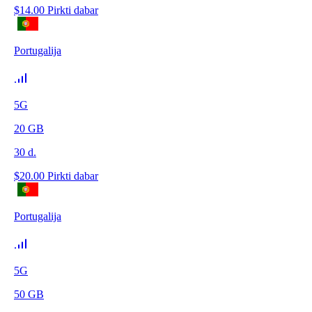
$
14.00
Pirkti dabar
Portugalija
5G
20
GB
30
d.
$
20.00
Pirkti dabar
Portugalija
5G
50
GB