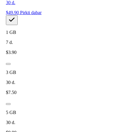
30
d.
$
49.90
Pirkti dabar
1
GB
7
d.
$
3.90
3
GB
30
d.
$
7.50
5
GB
30
d.