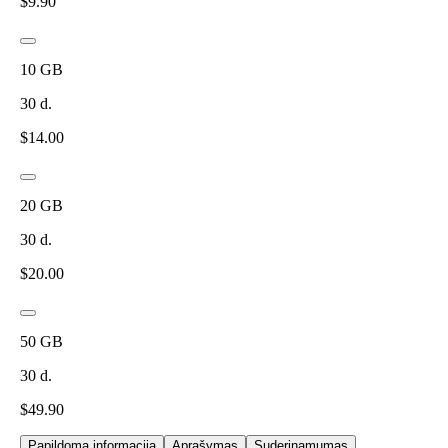
$
9.90
10
GB
30
d.
$
14.00
20
GB
30
d.
$
20.00
50
GB
30
d.
$
49.90
Papildoma informacija
Aprašymas
Suderinamumas