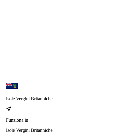
Watch series 4
Watch series 5
Watch series 6
Watch SE
iPhone 17
iPhone 17 Pro Max
iPhone 17 Pro
iPhone 17 Air
Isole Vergini Britanniche
Funziona in
Isole Vergini Britanniche