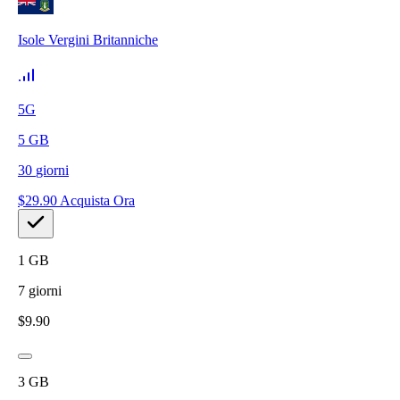
Isole Vergini Britanniche
5G
5
GB
30
giorni
$
29.90
Acquista Ora
1
GB
7
giorni
$
9.90
3
GB