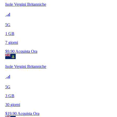
Isole Vergini Britanniche
5G
1
GB
7
giorni
$
9.90
Acquista Ora
Isole Vergini Britanniche
5G
3
GB
30
giorni
$
19.90
Acquista Ora