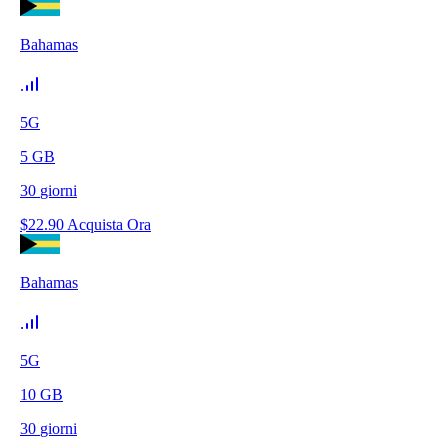
Bahamas
5G
5
GB
30
giorni
$
22.90
Acquista Ora
Bahamas
5G
10
GB
30
giorni