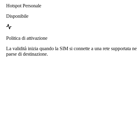
Hotspot Personale
Disponibile
Politica di attivazione
La validità inizia quando la SIM si connette a una rete supportata ne
paese di destinazione.
eSIM Bahamas di Roafly
Consegna immediata - Pronto per l'uso - Prepagato -
Nessun contratto
Questa eSIM è solo per l'uso dati. Non include un numero di
telefono.
Scansiona semplicemente il codice QR per scaricare e utilizzare
l'eSIM. Non è necessaria alcuna attivazione o registrazione
aggiuntiva.