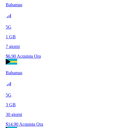
Bahamas
5G
1
GB
7
giorni
$
6.90
Acquista Ora
Bahamas
5G
3
GB
30
giorni
$
14.90
Acquista Ora