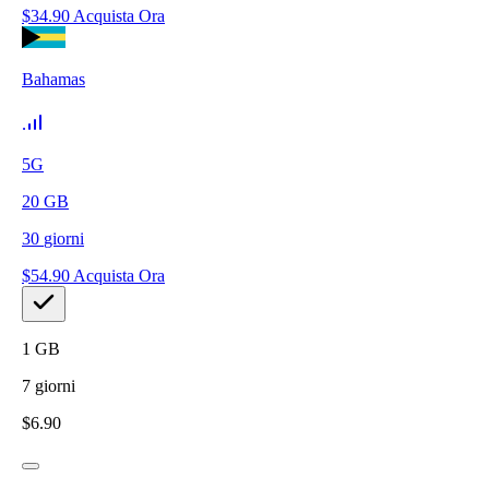
$
34.90
Acquista Ora
Bahamas
5G
20
GB
30
giorni
$
54.90
Acquista Ora
1
GB
7
giorni
$
6.90