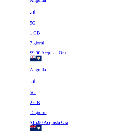
Anguilla
5G
1
GB
7
giorni
$
9.90
Acquista Ora
Anguilla
5G
2
GB
15
giorni
$
16.90
Acquista Ora