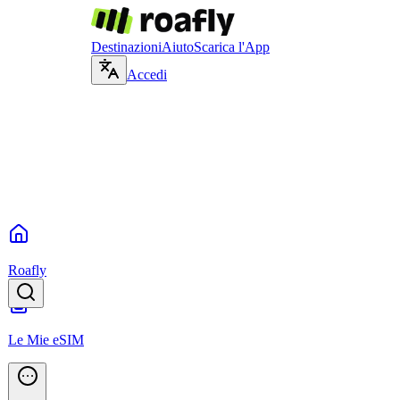
Destinazioni
Aiuto
Scarica l'App
Accedi
Roafly
Le Mie eSIM