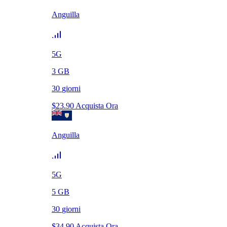
Anguilla
5G
3
GB
30
giorni
$
23.90
Acquista Ora
Anguilla
5G
5
GB
30
giorni
$
34.90
Acquista Ora