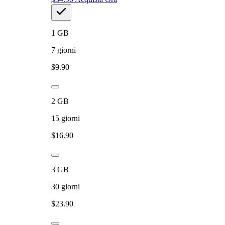
1
GB
7
giorni
$
9.90
2
GB
15
giorni
$
16.90
3
GB
30
giorni
$
23.90