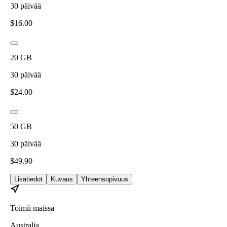
30
päivää
$
16.00
20
GB
30
päivää
$
24.00
50
GB
30
päivää
$
49.90
Lisätiedot
Kuvaus
Yhteensopivuus
Toimii maissa
Australia