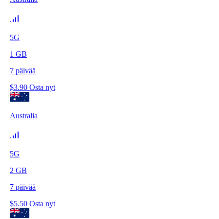
5G
1
GB
7
päivää
$
3.90
Osta nyt
Australia
5G
2
GB
7
päivää
$
5.50
Osta nyt