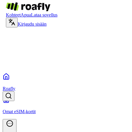
Kohteet
Apua
Lataa sovellus
Kirjaudu sisään
Roafly
Omat eSIM-kortit