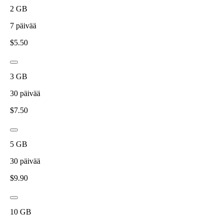
2
GB
7
päivää
$
5.50
3
GB
30
päivää
$
7.50
5
GB
30
päivää
$
9.90
10
GB