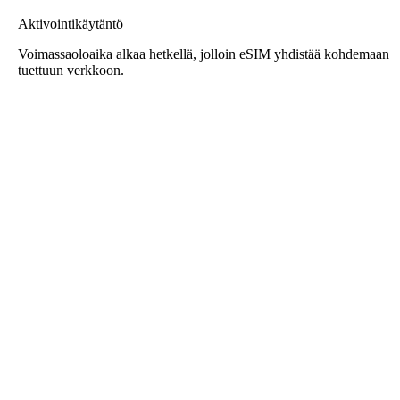
Aktivointikäytäntö
Voimassaoloaika alkaa hetkellä, jolloin eSIM yhdistää kohdemaan
tuettuun verkkoon.
Roafly eSIM Australia varten
Välitön toimitus - Valmis käyttöön - Etukäteen maksettu -
Ei sopimusta
Tämä eSIM on tarkoitettu vain datakäyttöön, eikä siihen sisälly
puhelinnumeroa.
Skannaa vain QR-koodi ladataksesi ja aktivoidaksesi eSIMin.
Rekisteröintiä tai lisäaktivointia ei tarvita.
Voimassaolo alkaa, kun lataat eSIMin laitteeseesi ja muodostat
yhteyden verkkoon.
Kertaluonteinen ennakkoon maksettu paketti. Ei automaattista
uusimista, ei sopimuksia.