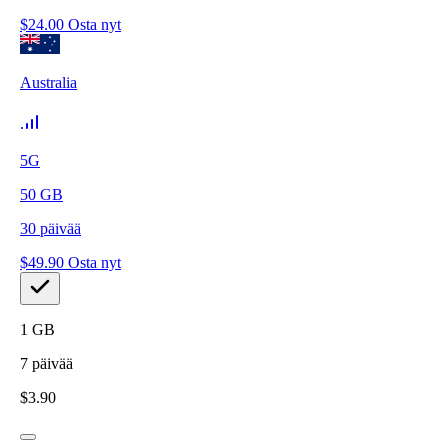
$
24.00
Osta nyt
Australia
5G
50
GB
30
päivää
$
49.90
Osta nyt
1
GB
7
päivää
$
3.90