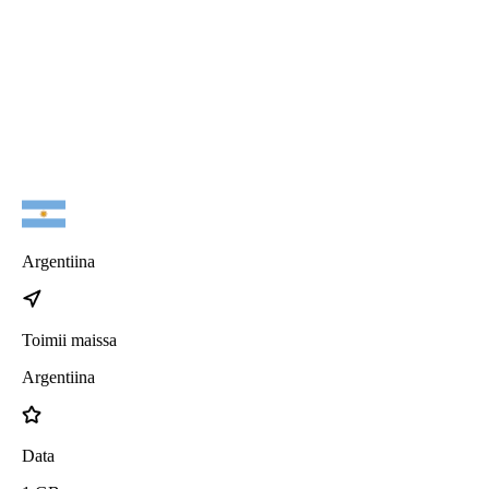
iPhone 17
iPhone 17 Pro Max
iPhone 17 Pro
iPhone 17 Air
Argentiina
Toimii maissa
Argentiina
Data