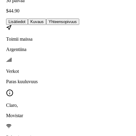
30
päivää
$
44.90
Lisätiedot
Kuvaus
Yhteensopivuus
Toimii maissa
Argentiina
Verkot
Paras kuuluvuus
Claro
,
Movistar