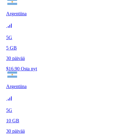
Argentiina
5G
5
GB
30
päivää
$
16.90
Osta nyt
Argentiina
5G
10
GB
30
päivää