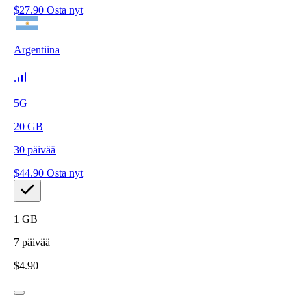
$
27.90
Osta nyt
Argentiina
5G
20
GB
30
päivää
$
44.90
Osta nyt
1
GB
7
päivää
$
4.90