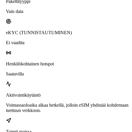
Pakettityyppi
Vain data
eKYC (TUNNISTAUTUMINEN)
Ei vaadita
Henkilökohtainen hotspot
Saatavilla
Aktivointikäytäntö
Voimassaoloaika alkaa hetkellä, jolloin eSIM yhdistää kohdemaan
tuettuun verkkoon.
Toimii maissa