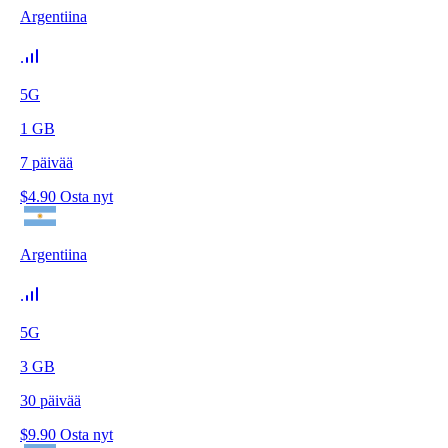
Argentiina
5G
1
GB
7
päivää
$
4.90
Osta nyt
Argentiina
5G
3
GB
30
päivää
$
9.90
Osta nyt