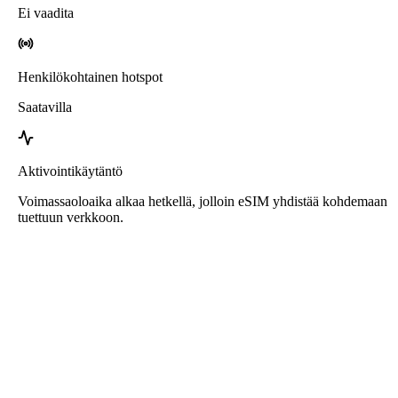
Ei vaadita
Henkilökohtainen hotspot
Saatavilla
Aktivointikäytäntö
Voimassaoloaika alkaa hetkellä, jolloin eSIM yhdistää kohdemaan
tuettuun verkkoon.
Roafly eSIM Argentiina varten
Välitön toimitus - Valmis käyttöön - Etukäteen maksettu -
Ei sopimusta
Tämä eSIM on tarkoitettu vain datakäyttöön, eikä siihen sisälly
puhelinnumeroa.