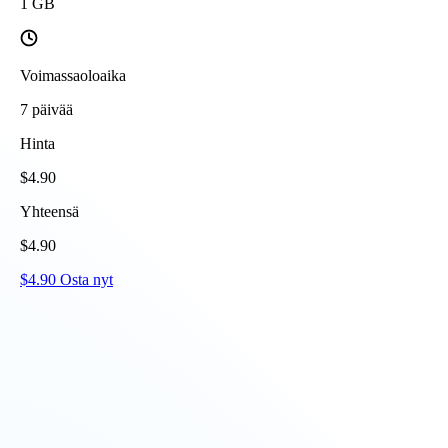
1
GB
Voimassaoloaika
7
päivää
Hinta
$
4.90
Yhteensä
$
4.90
$
4.90
Osta nyt