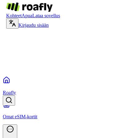
Kohteet
Apua
Lataa sovellus
Kirjaudu sisään
Roafly
Omat eSIM-kortit