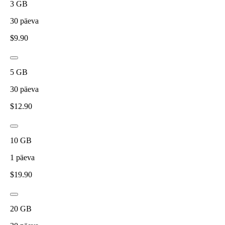
3
GB
30
päeva
$
9.90
5
GB
30
päeva
$
12.90
10
GB
1
päeva
$
19.90
20
GB