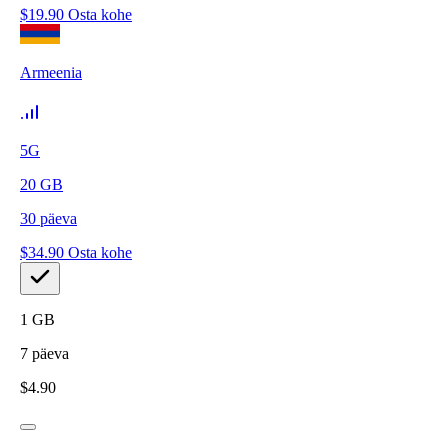
$
19.90
Osta kohe
Armeenia
5G
20
GB
30
päeva
$
34.90
Osta kohe
1
GB
7
päeva
$
4.90