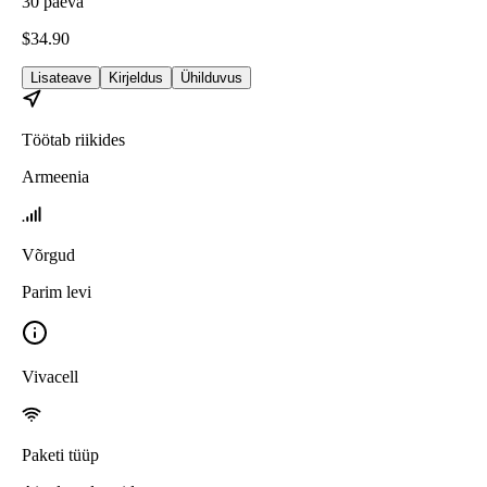
30
päeva
$
34.90
Lisateave
Kirjeldus
Ühilduvus
Töötab riikides
Armeenia
Võrgud
Parim levi
Vivacell
Paketi tüüp