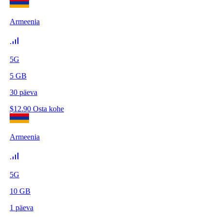
Armeenia
5G
5
GB
30
päeva
$
12.90
Osta kohe
Armeenia
5G
10
GB
1
päeva