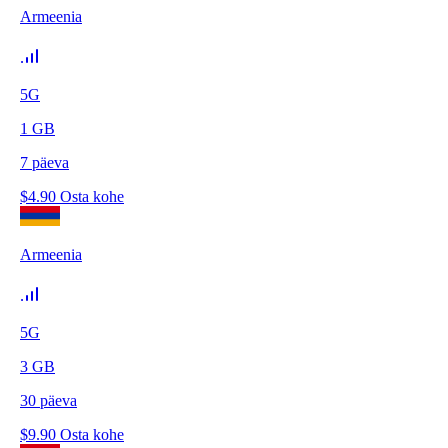
Armeenia
5G
1
GB
7
päeva
$
4.90
Osta kohe
Armeenia
5G
3
GB
30
päeva
$
9.90
Osta kohe