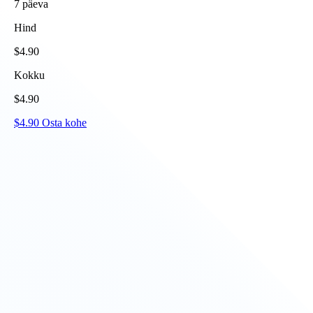
7
päeva
Hind
$
4.90
Kokku
$
4.90
$
4.90
Osta kohe