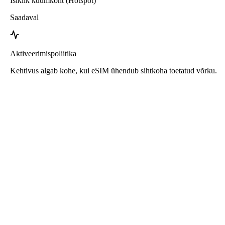
Isiklik kuumkoht (Hotspot)
Saadaval
Aktiveerimispoliitika
Kehtivus algab kohe, kui eSIM ühendub sihtkoha toetatud võrku.
Roafly eSIM Armeenia jaoks
Kohene kohaletoimetamine - Kasutamiseks valmis -
Ettemakstud - Lepinguta
See eSIM on ainult andmesidekasutuseks ega sisalda
telefoninumbrit.
Lihtsalt skaneeri QR-kood, et alla laadida ja aktiveerida eSIM.
Täiendavat registreerimist ega aktiveerimist pole vaja.
Kehtivus algab kohe, kui eSIM on alla laaditud ja ühendatud
võrguga.