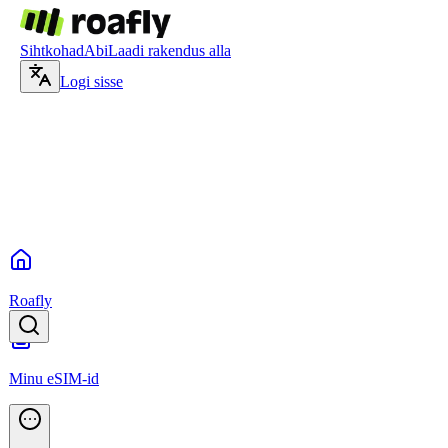
Sihtkohad
Abi
Laadi rakendus alla
Logi sisse
Roafly
Minu eSIM-id