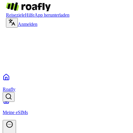
Reiseziele
Hilfe
App herunterladen
Anmelden
Roafly
Meine eSIMs