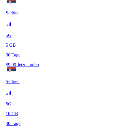
Serbien
5G
5
GB
30
Tage
$
9.90
Jetzt kaufen
Serbien
5G
10
GB
30
Tage