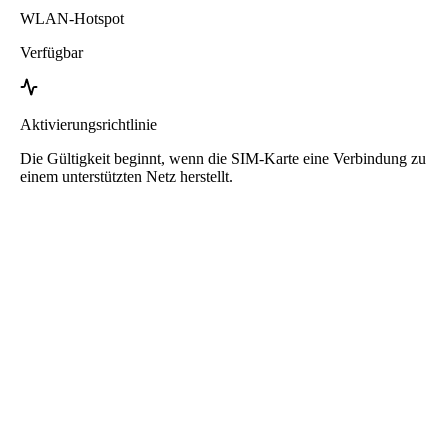
WLAN-Hotspot
Verfügbar
Aktivierungsrichtlinie
Die Gültigkeit beginnt, wenn die SIM-Karte eine Verbindung zu
einem unterstützten Netz herstellt.
Roafly Serbien eSIM
Sofortige Lieferung - Bereit zum Verbinden - Prepaid -
Kein Vertrag
Diese eSIM ist nur für die Datennutzung bestimmt. Sie enthält keine
Telefonnummer.
Scannen Sie einfach den QR-Code, um die eSIM herunterzuladen
und zu verwenden. Keine zusätzliche Aktivierung oder
Registrierung erforderlich.