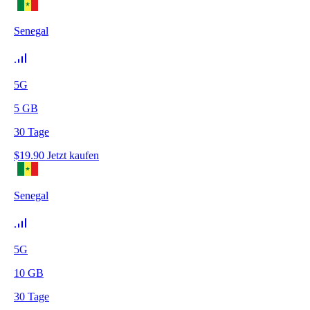
Senegal
5G
5
GB
30
Tage
$
19.90
Jetzt kaufen
Senegal
5G
10
GB
30
Tage