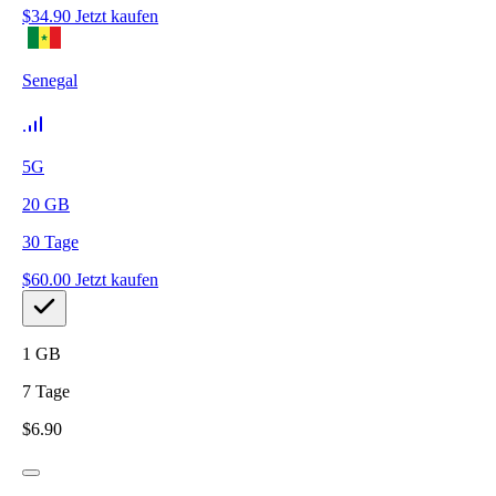
$
34.90
Jetzt kaufen
Senegal
5G
20
GB
30
Tage
$
60.00
Jetzt kaufen
1
GB
7
Tage
$
6.90