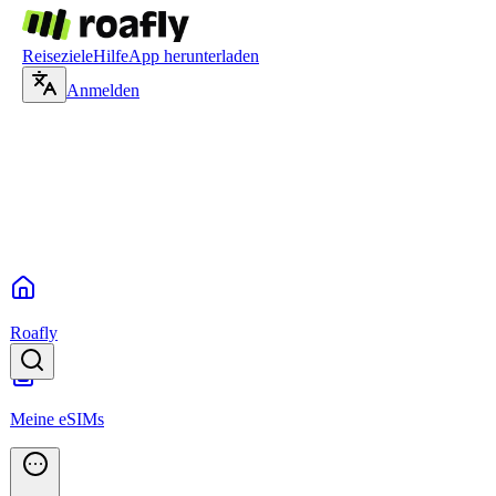
Reiseziele
Hilfe
App herunterladen
Anmelden
Roafly
Meine eSIMs