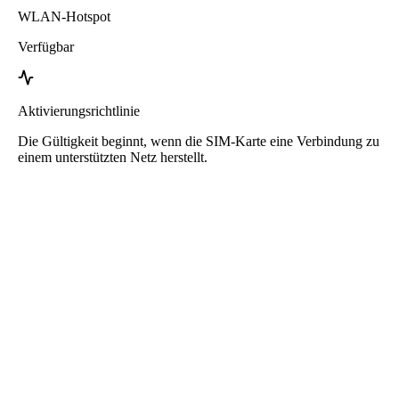
WLAN-Hotspot
Verfügbar
Aktivierungsrichtlinie
Die Gültigkeit beginnt, wenn die SIM-Karte eine Verbindung zu
einem unterstützten Netz herstellt.
Roafly Senegal eSIM
Sofortige Lieferung - Bereit zum Verbinden - Prepaid -
Kein Vertrag
Diese eSIM ist nur für die Datennutzung bestimmt. Sie enthält keine
Telefonnummer.
Scannen Sie einfach den QR-Code, um die eSIM herunterzuladen
und zu verwenden. Keine zusätzliche Aktivierung oder
Registrierung erforderlich.