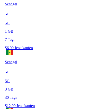
Senegal
5G
1
GB
7
Tage
$
6.90
Jetzt kaufen
Senegal
5G
3
GB
30
Tage
$
12.90
Jetzt kaufen