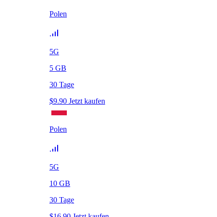
Polen
5G
5
GB
30
Tage
$
9.90
Jetzt kaufen
Polen
5G
10
GB
30
Tage
$
16.90
Jetzt kaufen