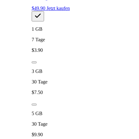
$
49.90
Jetzt kaufen
1
GB
7
Tage
$
3.90
3
GB
30
Tage
$
7.50
5
GB
30
Tage
$
9.90