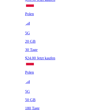
Polen
5G
20
GB
30
Tage
$
24.00
Jetzt kaufen
Polen
5G
50
GB
180
Tage