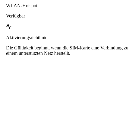
WLAN-Hotspot
Verfügbar
Aktivierungsrichtlinie
Die Gültigkeit beginnt, wenn die SIM-Karte eine Verbindung zu
einem unterstützten Netz herstellt.
Roafly Nicaragua eSIM
Sofortige Lieferung - Bereit zum Verbinden - Prepaid -
Kein Vertrag
Diese eSIM ist nur für die Datennutzung bestimmt. Sie enthält keine
Telefonnummer.
Scannen Sie einfach den QR-Code, um die eSIM herunterzuladen
und zu verwenden. Keine zusätzliche Aktivierung oder
Registrierung erforderlich.