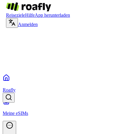
Reiseziele
Hilfe
App herunterladen
Anmelden
Roafly
Meine eSIMs