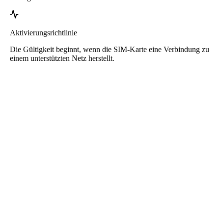
Aktivierungsrichtlinie
Die Gültigkeit beginnt, wenn die SIM-Karte eine Verbindung zu
einem unterstützten Netz herstellt.
Roafly Niederlande eSIM
Sofortige Lieferung - Bereit zum Verbinden - Prepaid -
Kein Vertrag
Diese eSIM ist nur für die Datennutzung bestimmt. Sie enthält keine
Telefonnummer.
Scannen Sie einfach den QR-Code, um die eSIM herunterzuladen
und zu verwenden. Keine zusätzliche Aktivierung oder
Registrierung erforderlich.
Die Gültigkeit beginnt, sobald die eSIM auf Ihrem Gerät installiert
und mit dem Netzwerk verbunden ist.