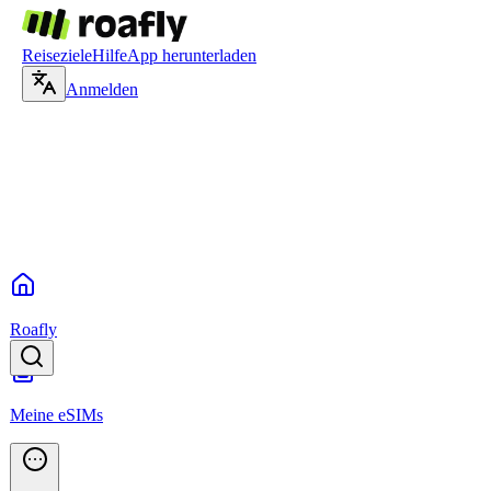
Reiseziele
Hilfe
App herunterladen
Anmelden
Roafly
Meine eSIMs