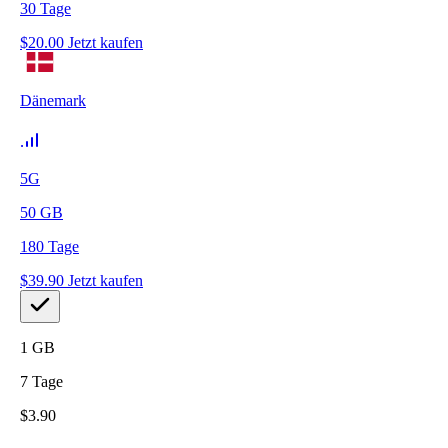
30
Tage
$
20.00
Jetzt kaufen
Dänemark
5G
50
GB
180
Tage
$
39.90
Jetzt kaufen
1
GB
7
Tage
$
3.90