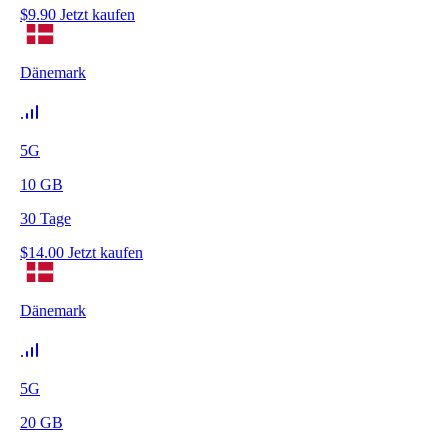
$
9.90
Jetzt kaufen
Dänemark
5G
10
GB
30
Tage
$
14.00
Jetzt kaufen
Dänemark
5G
20
GB