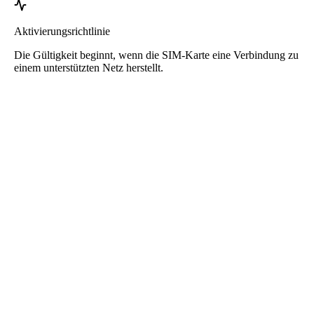
Aktivierungsrichtlinie
Die Gültigkeit beginnt, wenn die SIM-Karte eine Verbindung zu
einem unterstützten Netz herstellt.
Roafly Dänemark eSIM
Sofortige Lieferung - Bereit zum Verbinden - Prepaid -
Kein Vertrag
Diese eSIM ist nur für die Datennutzung bestimmt. Sie enthält keine
Telefonnummer.
Scannen Sie einfach den QR-Code, um die eSIM herunterzuladen
und zu verwenden. Keine zusätzliche Aktivierung oder
Registrierung erforderlich.
Die Gültigkeit beginnt, sobald die eSIM auf Ihrem Gerät installiert
und mit dem Netzwerk verbunden ist.
Einmaliges Prepaid-Paket. Keine automatische Verlängerung, kein