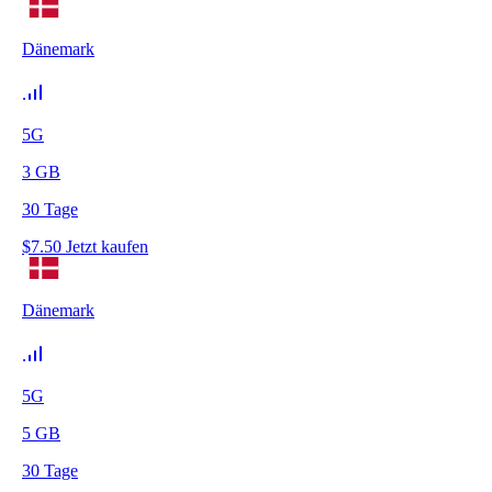
Dänemark
5G
3
GB
30
Tage
$
7.50
Jetzt kaufen
Dänemark
5G
5
GB
30
Tage