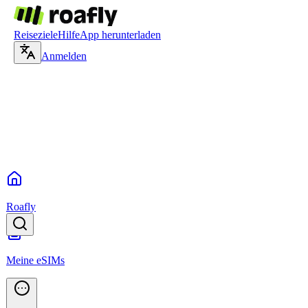
Reiseziele
Hilfe
App herunterladen
Anmelden
Roafly
Meine eSIMs