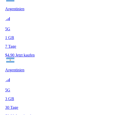
Argentinien
5G
1
GB
7
Tage
$
4.90
Jetzt kaufen
Argentinien
5G
3
GB
30
Tage