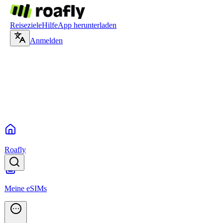
Reiseziele
Hilfe
App herunterladen
Anmelden
Roafly
Meine eSIMs