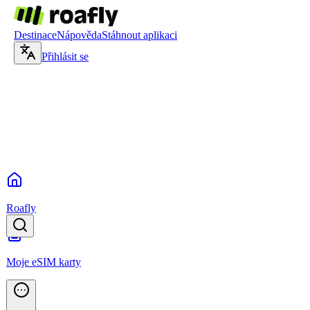
Destinace
Nápověda
Stáhnout aplikaci
Přihlásit se
Roafly
Moje eSIM karty