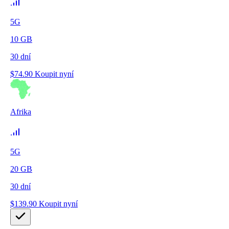
5G
10
GB
30
dní
$
74.90
Koupit nyní
Afrika
5G
20
GB
30
dní
$
139.90
Koupit nyní