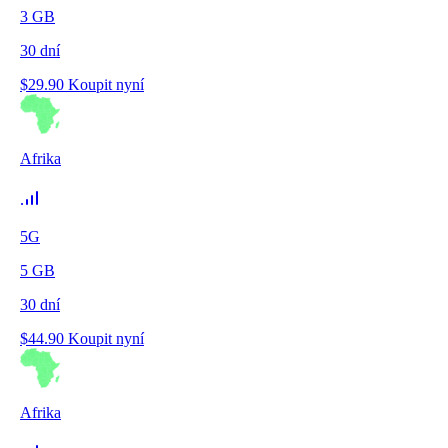
3
GB
30
dní
$
29.90
Koupit nyní
Afrika
5G
5
GB
30
dní
$
44.90
Koupit nyní
Afrika