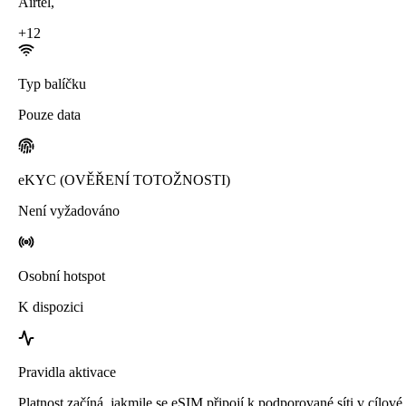
Airtel
,
+
12
Typ balíčku
Pouze data
eKYC (OVĚŘENÍ TOTOŽNOSTI)
Není vyžadováno
Osobní hotspot
K dispozici
Pravidla aktivace
Platnost začíná, jakmile se eSIM připojí k podporované síti v cílové