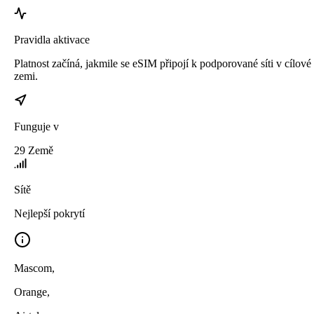
Pravidla aktivace
Platnost začíná, jakmile se eSIM připojí k podporované síti v cílové
zemi.
Funguje v
29
Země
Sítě
Nejlepší pokrytí
Mascom
,
Orange
,