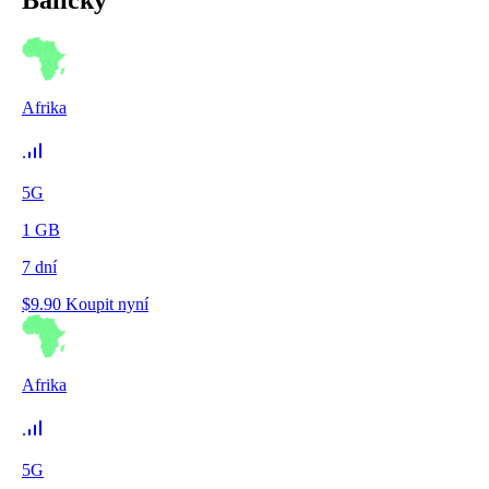
Afrika
5G
1
GB
7
dní
$
9.90
Koupit nyní
Afrika
5G