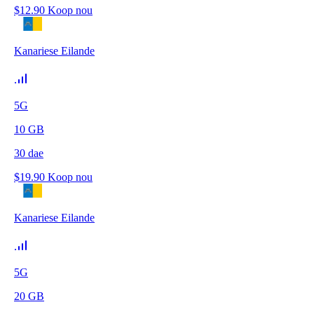
$
12.90
Koop nou
Kanariese Eilande
5G
10
GB
30
dae
$
19.90
Koop nou
Kanariese Eilande
5G
20
GB