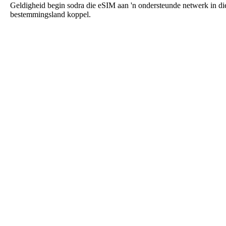
Geldigheid begin sodra die eSIM aan 'n ondersteunde netwerk in di
bestemmingsland koppel.
Roafly eSIM vir Kanariese Eilande
Onmiddellike aflewering - Gereed om te gebruik -
Voorafbetaal - Geen kontrak
Hierdie eSIM is slegs vir mobiele data en bevat nie 'n
telefoonnommer nie.
Skandeer net die QR-kode om die eSIM af te laai en te aktiveer.
Geen verdere registrasie of aktivering benodig nie.
Die geldigheidsperiode begin wanneer jy die eSIM op jou toestel
aflaai en met die netwerk verbind.
Eenmalige voorafbetaalde pakket. Geen outomatiese hernuwings,
geen kontrak.
Maksimum data spoed – Geen daaglikse limiete, geen
spoedverlaging. Hotspot gebruik word ondersteun.