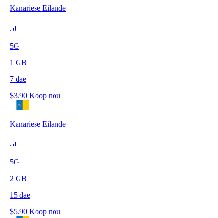
Kanariese Eilande
5G
1
GB
7
dae
$
3.90
Koop nou
Kanariese Eilande
5G
2
GB
15
dae
$
5.90
Koop nou