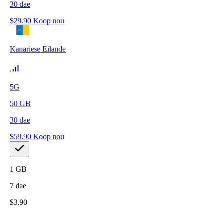
30
dae
$
29.90
Koop nou
Kanariese Eilande
5G
50
GB
30
dae
$
59.90
Koop nou
1
GB
7
dae
$
3.90