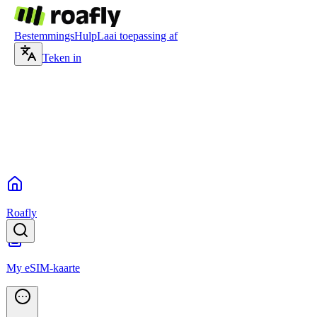
Bestemmings
Hulp
Laai toepassing af
Teken in
Roafly
My eSIM-kaarte