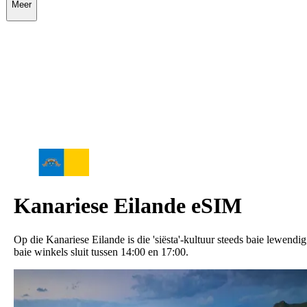
Meer
Kanariese Eilande
eSIM
Op die Kanariese Eilande is die 'siësta'-kultuur steeds baie lewendig
baie winkels sluit tussen 14:00 en 17:00.